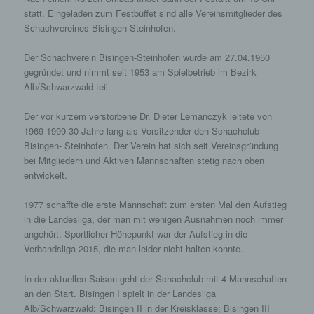
andere Softwareprogramme gelöscht werden. Dies
statt. Eingeladen zum Festbüffet sind alle Vereinsmitglieder des
ist in allen gängigen Internetbrowsern möglich.
Schachvereines Bisingen-Steinhofen.
Deaktiviert die betroffene Person die Setzung von
Cookies in dem genutzten Internetbrowser, sind
Der Schachverein Bisingen-Steinhofen wurde am 27.04.1950
unter Umständen nicht alle Funktionen unserer
Internetseite vollumfänglich nutzbar.
gegründet und nimmt seit 1953 am Spielbetrieb im Bezirk
Alb/Schwarzwald teil.
Erfassung von allgemeinen Daten und Informationen
Der vor kurzem verstorbene Dr. Dieter Lemanczyk leitete von
Die Internetseite erfasst mit jedem Aufruf der
1969-1999 30 Jahre lang als Vorsitzender den Schachclub
Internetseite durch eine betroffene Person oder ein
Bisingen- Steinhofen. Der Verein hat sich seit Vereinsgründung
automatisiertes System eine Reihe von
bei Mitgliedern und Aktiven Mannschaften stetig nach oben
allgemeinen Daten und Informationen. Diese
entwickelt.
allgemeinen Daten und Informationen werden in
den Logfiles des Servers gespeichert. Erfasst
1977 schaffte die erste Mannschaft zum ersten Mal den Aufstieg
werden können die (1) verwendeten Browsertypen
in die Landesliga, der man mit wenigen Ausnahmen noch immer
und Versionen, (2) das vom zugreifenden System
verwendete Betriebssystem, (3) die Internetseite,
angehört. Sportlicher Höhepunkt war der Aufstieg in die
von welcher ein zugreifendes System auf unsere
Verbandsliga 2015, die man leider nicht halten konnte.
Internetseite gelangt (sogenannte Referrer), (4) die
Unterwebseiten, welche über ein zugreifendes
In der aktuellen Saison geht der Schachclub mit 4 Mannschaften
System auf unserer Internetseite angesteuert
an den Start. Bisingen I spielt in der Landesliga
werden, (5) das Datum und die Uhrzeit eines
Alb/Schwarzwald; Bisingen II in der Kreisklasse; Bisingen III