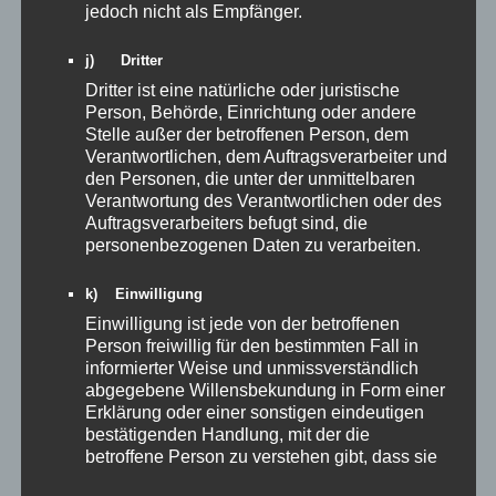
jedoch nicht als Empfänger.
Ebingen und
Hechingen. 1961 glückten die Meisterschaft und der Aufstieg in
j) Dritter
die Bezirksklasse AlbSchwarzwald.
1977 gelang der Aufstieg in die Landesliga
Dritter ist eine natürliche oder juristische
Person, Behörde, Einrichtung oder andere
Dem Trainingsfleiß der etwa 30 Mitglieder war es zu verdanken,
Stelle außer der betroffenen Person, dem
dass sich der SC 15 Jahre in der Spielrunde behaupten konnte.
Verantwortlichen, dem Auftragsverarbeiter und
1977 gelang erstmals der Aufstieg in die Gruppe IV der
den Personen, die unter der unmittelbaren
Landesliga Württemberg aufzusteigen.
Verantwortung des Verantwortlichen oder des
Verbandsliga ab der Saison 2015/2016
Auftragsverarbeiters befugt sind, die
In der Saison 2015/16 gelang es erstmals, in der Verbandliga
personenbezogenen Daten zu verarbeiten.
mitzumischen. Auch Einzelspieler haben für den Schachclub
Bisingen-Steinhofen auf verschiedenen Ebenen immer wieder
k) Einwilligung
Titel geholt.
Teils Jahrzehntelang im Einsatz für den Verein
Einwilligung ist jede von der betroffenen
Engagierte Funktionäre haben sich teils über Jahrzehnte hinweg
Person freiwillig für den bestimmten Fall in
informierter Weise und unmissverständlich
für den Verein und dessen
abgegebene Willensbekundung in Form einer
Mitglieder eingesetzt. Darunter waren beispielsweise Hans-Dieter
Erklärung oder einer sonstigen eindeutigen
Lemanczyk, Georg Schuster, Felix Schell, Josef Siegel, und
bestätigenden Handlung, mit der die
nicht zuletzt Adolf Binder.
betroffene Person zu verstehen gibt, dass sie
Verdienter Namensgeber des Turniers
mit der Verarbeitung der sie betreffenden
Binder trat mit 17 Jahren 1955 dem SC bei und blieb aktives