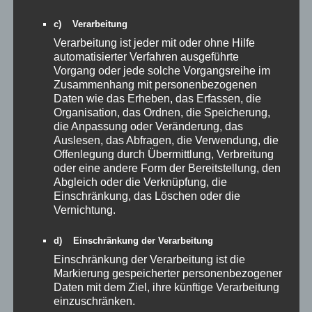
c) Verarbeitung
Veröffentlicht unter
Allgemein
Verarbeitung ist jeder mit oder ohne Hilfe
automatisierter Verfahren ausgeführte
Vorgang oder jede solche Vorgangsreihe im
Adolf-Binder
Zusammenhang mit personenbezogenen
Daten wie das Erheben, das Erfassen, die
Gedächtnisturnier 2025 Fotos
Organisation, das Ordnen, die Speicherung,
Veröffentlicht am
3. Oktober 2025
von
Gulde
die Anpassung oder Veränderung, das
Auslesen, das Abfragen, die Verwendung, die
Offenlegung durch Übermittlung, Verbreitung
oder eine andere Form der Bereitstellung, den
Abgleich oder die Verknüpfung, die
Einschränkung, das Löschen oder die
Vernichtung.
d) Einschränkung der Verarbeitung
Einschränkung der Verarbeitung ist die
Markierung gespeicherter personenbezogener
Daten mit dem Ziel, ihre künftige Verarbeitung
einzuschränken.