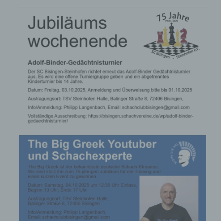
ausschließlich für die interne Verwendung bei dem
für die Verarbeitung Verantwortlichen und für
eigene Zwecke erhoben und gespeichert. Der für
die Verarbeitung Verantwortliche kann die
Weitergabe an einen oder mehrere
Auftragsverarbeiter, beispielsweise einen
Paketdienstleister, veranlassen, der die
personenbezogenen Daten ebenfalls
ausschließlich für eine interne Verwendung, die
dem für die Verarbeitung Verantwortlichen
zuzurechnen ist, nutzt.
Durch eine Registrierung auf der Internetseite des
für die Verarbeitung Verantwortlichen wird ferner
die vom Internet-Service-Provider (ISP) der
betroffenen Person vergebene IP-Adresse, das
Datum sowie die Uhrzeit der Registrierung
gespeichert. Die Speicherung dieser Daten erfolgt
vor dem Hintergrund, dass nur so der Missbrauch
unserer Dienste verhindert werden kann, und
diese Daten im Bedarfsfall ermöglichen,
begangene Straftaten aufzuklären. Insofern ist die