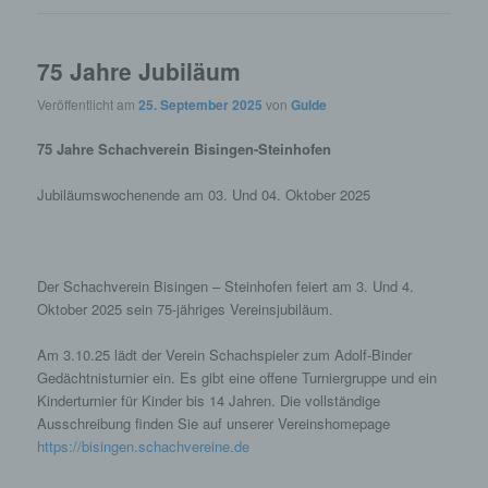
Cookie-ID. Eine Cookie-ID ist eine eindeutige
Kennung des Cookies. Sie besteht aus einer
75 Jahre Jubiläum
Zeichenfolge, durch welche Internetseiten und
Server dem konkreten Internetbrowser zugeordnet
Veröffentlicht am
25. September 2025
von
Gulde
werden können, in dem das Cookie gespeichert
wurde. Dies ermöglicht es den besuchten
75 Jahre Schachverein Bisingen-Steinhofen
Internetseiten und Servern, den individuellen
Browser der betroffenen Person von anderen
Jubiläumswochenende am 03. Und 04. Oktober 2025
Internetbrowsern, die andere Cookies enthalten,
zu unterscheiden. Ein bestimmter Internetbrowser
kann über die eindeutige Cookie-ID wiedererkannt
und identifiziert werden.
Der Schachverein Bisingen – Steinhofen feiert am 3. Und 4.
Oktober 2025 sein 75-jähriges Vereinsjubiläum.
Durch den Einsatz von Cookies kann den Nutzern
dieser Internetseite nutzerfreundlichere Services
Am 3.10.25 lädt der Verein Schachspieler zum Adolf-Binder
bereitstellen, die ohne die Cookie-Setzung nicht
möglich wären.
Gedächtnisturnier ein. Es gibt eine offene Turniergruppe und ein
Kinderturnier für Kinder bis 14 Jahren. Die vollständige
Ausschreibung finden Sie auf unserer Vereinshomepage
Mittels eines Cookies können die Informationen
https://bisingen.schachvereine.de
und Angebote auf unserer Internetseite im Sinne
des Benutzers optimiert werden. Cookies