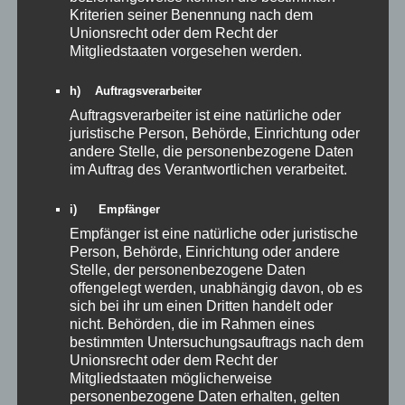
Kriterien seiner Benennung nach dem
Bericht von Jörg Wall – gedruckt im Schwarzwälder Bote am
Unionsrecht oder dem Recht der
27.09.2025
Mitgliedstaaten vorgesehen werden.
Im Frühjahr 1950 haben 14 Schachspieler den SC Bisingen-
h) Auftragsverarbeiter
Steinhofen gegründet.
Auftragsverarbeiter ist eine natürliche oder
Anlässlich dieses Jubiläums ist der Verein am 3. und 4. Oktober
juristische Person, Behörde, Einrichtung oder
Ausrichter des Adolf-Binder-Gedächtnisturniers. Dieses erinnert
andere Stelle, die personenbezogene Daten
an ein verdienstvolles Ehrenmitglied.
im Auftrag des Verantwortlichen verarbeitet.
Im Gasthaus Lamm in Bisingen war seinerzeit die
i) Empfänger
Gründungsversammlung. Zu den damaligen
Gründungsmitgliedern zählten aus Bisingen Wilhelm
Empfänger ist eine natürliche oder juristische
Hausch, Johann Mayer, Oswald Mayer, Martin Mayer, Klemens
Person, Behörde, Einrichtung oder andere
Rager, Markus Rager, Josef Hodler, Karl Hodler, Wilhelm Zanger,
Stelle, der personenbezogene Daten
offengelegt werden, unabhängig davon, ob es
August Reichert und Paul Kussmann. Aus Steinhofen waren es
sich bei ihr um einen Dritten handelt oder
Hilarius Gaugel, Gottfried Ramminger, Helmut Fischer und
nicht. Behörden, die im Rahmen eines
Johann Schilling.
bestimmten Untersuchungsauftrags nach dem
Zum Vorsitzenden wurde Gottfried Ramminger gewählt.
Unionsrecht oder dem Recht der
Mitgliedstaaten möglicherweise
Vier Jahre später gelang der Aufstieg in die Kreisklasse Alb und
personenbezogene Daten erhalten, gelten
damit der Anschluss zu den bestehenden Vereinen aus Balingen,