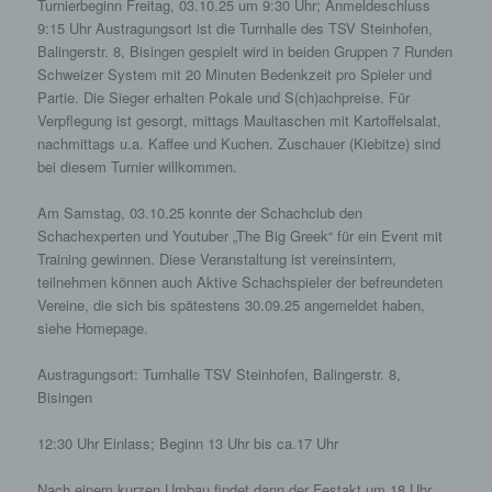
ermöglichen uns, wie bereits erwähnt, die
Turnierbeginn Freitag, 03.10.25 um 9:30 Uhr; Anmeldeschluss
Benutzer unserer Internetseite wiederzuerkennen.
9:15 Uhr Austragungsort ist die Turnhalle des TSV Steinhofen,
Zweck dieser Wiedererkennung ist es, den
Balingerstr. 8, Bisingen gespielt wird in beiden Gruppen 7 Runden
Nutzern die Verwendung unserer Internetseite zu
Schweizer System mit 20 Minuten Bedenkzeit pro Spieler und
erleichtern. Der Benutzer einer Internetseite, die
Partie. Die Sieger erhalten Pokale und S(ch)achpreise. Für
Cookies verwendet, muss beispielsweise nicht bei
Verpflegung ist gesorgt, mittags Maultaschen mit Kartoffelsalat,
jedem Besuch der Internetseite erneut seine
nachmittags u.a. Kaffee und Kuchen. Zuschauer (Kiebitze) sind
Zugangsdaten eingeben, weil dies von der
bei diesem Turnier willkommen.
Internetseite und dem auf dem Computersystem
des Benutzers abgelegten Cookie übernommen
Am Samstag, 03.10.25 konnte der Schachclub den
wird. Ein weiteres Beispiel ist das Cookie eines
Schachexperten und Youtuber „The Big Greek“ für ein Event mit
Warenkorbes im Online-Shop. Der Online-Shop
Training gewinnen. Diese Veranstaltung ist vereinsintern,
merkt sich die Artikel, die ein Kunde in den
teilnehmen können auch Aktive Schachspieler der befreundeten
virtuellen Warenkorb gelegt hat, über ein Cookie.
Vereine, die sich bis spätestens 30.09.25 angemeldet haben,
siehe Homepage.
Die betroffene Person kann die Setzung von
Cookies durch unsere Internetseite jederzeit
Austragungsort: Turnhalle TSV Steinhofen, Balingerstr. 8,
mittels einer entsprechenden Einstellung des
Bisingen
genutzten Internetbrowsers verhindern und damit
der Setzung von Cookies dauerhaft
12:30 Uhr Einlass; Beginn 13 Uhr bis ca.17 Uhr
widersprechen. Ferner können bereits gesetzte
Cookies jederzeit über einen Internetbrowser oder
Nach einem kurzen Umbau findet dann der Festakt um 18 Uhr