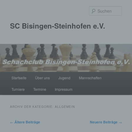
Zum
Zum
primären
sekundären
Such
Inhalt
Inhalt
springen
springen
SC Bisingen-Steinhofen e.V.
Hauptmenü
Startseite
Über uns
Jugend
Mannschaften
Turniere
Termine
Impressum
ARCHIV DER KATEGORIE:
ALLGEMEIN
Beitragsnavigation
←
Ältere Beiträge
Neuere Beiträge
→