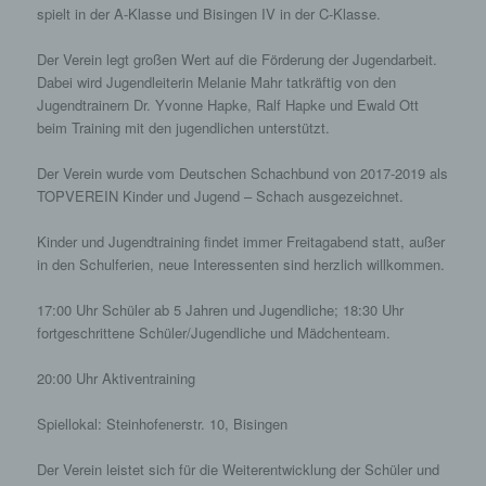
Zugriffs auf die Internetseite, (6) eine Internet-
spielt in der A-Klasse und Bisingen IV in der C-Klasse.
Protokoll-Adresse (IP-Adresse), (7) der Internet-
Service-Provider des zugreifenden Systems und
Der Verein legt großen Wert auf die Förderung der Jugendarbeit.
(8) sonstige ähnliche Daten und Informationen, die
Dabei wird Jugendleiterin Melanie Mahr tatkräftig von den
der Gefahrenabwehr im Falle von Angriffen auf
Jugendtrainern Dr. Yvonne Hapke, Ralf Hapke und Ewald Ott
unsere informationstechnologischen Systeme
beim Training mit den jugendlichen unterstützt.
dienen.
Der Verein wurde vom Deutschen Schachbund von 2017-2019 als
Bei der Nutzung dieser allgemeinen Daten und
TOPVEREIN Kinder und Jugend – Schach ausgezeichnet.
Informationen ziehen wird keine Rückschlüsse auf
die betroffene Person. Diese Informationen werden
Kinder und Jugendtraining findet immer Freitagabend statt, außer
vielmehr benötigt, um (1) die Inhalte unserer
in den Schulferien, neue Interessenten sind herzlich willkommen.
Internetseite korrekt auszuliefern, (2) die Inhalte
unserer Internetseite sowie die Werbung für diese
17:00 Uhr Schüler ab 5 Jahren und Jugendliche; 18:30 Uhr
zu optimieren, (3) die dauerhafte
fortgeschrittene Schüler/Jugendliche und Mädchenteam.
Funktionsfähigkeit unserer
informationstechnologischen Systeme und der
20:00 Uhr Aktiventraining
Technik unserer Internetseite zu gewährleisten
sowie (4) um Strafverfolgungsbehörden im Falle
Spiellokal: Steinhofenerstr. 10, Bisingen
eines Cyberangriffes die zur Strafverfolgung
notwendigen Informationen bereitzustellen. Diese
anonym erhobenen Daten und Informationen
Der Verein leistet sich für die Weiterentwicklung der Schüler und