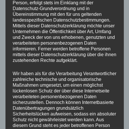
Veröffentlicht unter
Allgemein
Person, erfolgt stets im Einklang mit der
Datenschutz-Grundverordnung und in
Übereinstimmung mit den für uns geltenden
landesspezifischen Datenschutzbestimmungen.
Adolf-Binder
Mittels dieser Datenschutzerklärung möchte unser
Unternehmen die Öffentlichkeit über Art, Umfang
Gedächtnisturnier 2025
und Zweck der von uns erhobenen, genutzten und
Ergebnisse
verarbeiteten personenbezogenen Daten
informieren. Ferner werden betroffene Personen
Veröffentlicht am
3. Oktober 2025
von
Gulde
mittels dieser Datenschutzerklärung über die ihnen
zustehenden Rechte aufgeklärt.
Wir haben als für die Verarbeitung Verantwortlicher
zahlreiche technische und organisatorische
Maßnahmen umgesetzt, um einen möglichst
lückenlosen Schutz der über diese Internetseite
verarbeiteten personenbezogenen Daten
sicherzustellen. Dennoch können Internetbasierte
Datenübertragungen grundsätzlich
Sicherheitslücken aufweisen, sodass ein absoluter
Schutz nicht gewährleistet werden kann. Aus
diesem Grund steht es jeder betroffenen Person