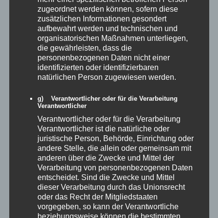
zugeordnet werden können, sofern diese
zusätzlichen Informationen gesondert
aufbewahrt werden und technischen und
organisatorischen Maßnahmen unterliegen,
die gewährleisten, dass die
personenbezogenen Daten nicht einer
identifizierten oder identifizierbaren
natürlichen Person zugewiesen werden.
g) Verantwortlicher oder für die Verarbeitung
Verantwortlicher
Verantwortlicher oder für die Verarbeitung
Verantwortlicher ist die natürliche oder
Veröffentlicht unter
Allgemein
juristische Person, Behörde, Einrichtung oder
andere Stelle, die allein oder gemeinsam mit
anderen über die Zwecke und Mittel der
Verarbeitung von personenbezogenen Daten
75 Jahre Schachclub
entscheidet. Sind die Zwecke und Mittel
dieser Verarbeitung durch das Unionsrecht
Veröffentlicht am
27. September 2025
von
Gulde
oder das Recht der Mitgliedstaaten
vorgegeben, so kann der Verantwortliche
Der Schachclub blickt auf 75 Jahre zurück
beziehungsweise können die bestimmten