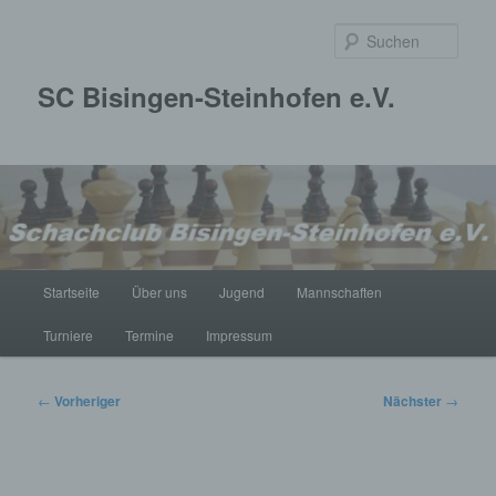
Zum
primären
Such
Inhalt
springen
SC Bisingen-Steinhofen e.V.
Hauptmenü
Startseite
Über uns
Jugend
Mannschaften
Turniere
Termine
Impressum
Beitragsnavigation
←
Vorheriger
Nächster
→