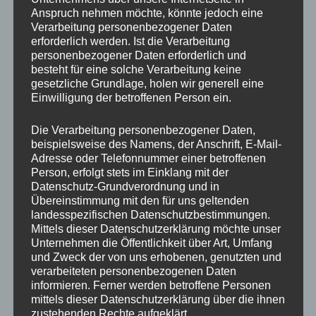
Anspruch nehmen möchte, könnte jedoch eine
Auch beim Maibaum stellen der Bisinger Butzen hat der
Verarbeitung personenbezogener Daten
Schachverein 2026 mit seinem Stand und Freiluftschach erneut
erforderlich werden. Ist die Verarbeitung
teilgenommen.
personenbezogener Daten erforderlich und
besteht für eine solche Verarbeitung keine
Im Ausblick auf das Vereinsjahr nannte der Vorsitzende auch die
gesetzliche Grundlage, holen wir generell eine
weiteren Termine im Vereinsjahr, unter anderem eine kleine
Einwilligung der betroffenen Person ein.
Wanderung mit Minigolf-Turnier und die Einladung zum Grillen bei
Vereinsmitglied Uwe Michel am 1.8. sowie die Einladung am
Die Verarbeitung personenbezogener Daten,
10.und 11.10. auf die Burg Hohenzollern zu den
beispielsweise des Namens, der Anschrift, E-Mail-
Hohenzollerntagen mit dem diesjährigen Motto „Familienbande“.
Adresse oder Telefonnummer einer betroffenen
Den Jahresabschluss soll dann traditionell wieder das
Person, erfolgt stets im Einklang mit der
Weihnachtsblitzturnier zieren, bei dem sich zuletzt Markus
Datenschutz-Grundverordnung und in
Hollstein in die Siegerliste eintragen konnte.
Übereinstimmung mit den für uns geltenden
landesspezifischen Datenschutzbestimmungen.
Im Anschluss berichtete Schriftführer Achim Fecker ausführlich
Mittels dieser Datenschutzerklärung möchte unser
über die letzte Generalversammlung des Schachclubs vom
Unternehmen die Öffentlichkeit über Art, Umfang
24.05.2025.
und Zweck der von uns erhobenen, genutzten und
verarbeiteten personenbezogenen Daten
Jugendleiterin Melanie Mahr lobte die Bisinger Grundschüler, die
informieren. Ferner werden betroffene Personen
den Bezirksmeistertitel holten und auch bei den
mittels dieser Datenschutzerklärung über die ihnen
Württembergischen Meisterschaften überzeugen konnten und
zustehenden Rechte aufgeklärt.