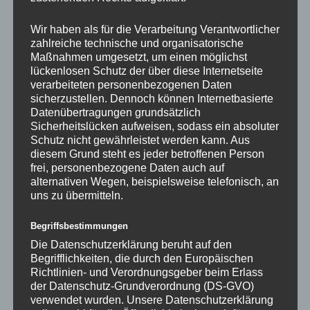
dabei Platz 5 erspielten. Bei der Betreuung der Kinder und
Jugendlichen im Training am Freitag wünscht Sie sich noch mehr
Wir haben als für die Verarbeitung Verantwortlicher
Unterstützung aus den Reihen der Aktiven Spielern, was im
zahlreiche technische und organisatorische
Anschluss auch von den Aktiven zugesichert wurde. Nach den
Maßnahmen umgesetzt, um einen möglichst
Sommerferien soll das Training jeden Freitag eine halbe Stunde
lückenlosen Schutz der über diese Internetseite
später um 17:30 Uhr beginnen und dafür eine halbe Stunde länger
verarbeiteten personenbezogenen Daten
durchgeführt werden, das ermöglicht mehr Aktiven dabei sein zu
sicherzustellen. Dennoch können Internetbasierte
Datenübertragungen grundsätzlich
können.
Sicherheitslücken aufweisen, sodass ein absoluter
Schutz nicht gewährleistet werden kann. Aus
Sachwart Achim Gulde hatte von keinen weiteren Anschaffungen
diesem Grund steht es jeder betroffenen Person
zu berichten, momentan sind alle erforderlichen Spielmaterialien
frei, personenbezogene Daten auch auf
in ausreichendem Umfang vorhanden.
alternativen Wegen, beispielsweise telefonisch, an
uns zu übermitteln.
Frank Ott berichtete als Kassier des Vereins im Anschluss über
die finanzielle Entwicklung der Vereinskasse. Bei konstanter
Begriffsbestimmungen
Mitgliederzahl hatte man im abgelaufenen Jahr insbesondere
durch das 75-jährige Jubiläum Mehrausgaben, die von den
Die Datenschutzerklärung beruht auf den
Einnahmen bei weitem nicht aufgefangen werden konnten. Das
Begrifflichkeiten, die durch den Europäischen
Richtlinien- und Verordnungsgeber beim Erlass
Vereinsvermögen ist daher um gut 5000.-€ geschmolzen. An der
der Datenschutz-Grundverordnung (DS-GVO)
Ausbildung der Jugendlichen und den regelmäßigen Trainings mit
verwendet wurden. Unsere Datenschutzerklärung
Kevin Narr soll trotzdem nicht gespart werden, dafür hatte man