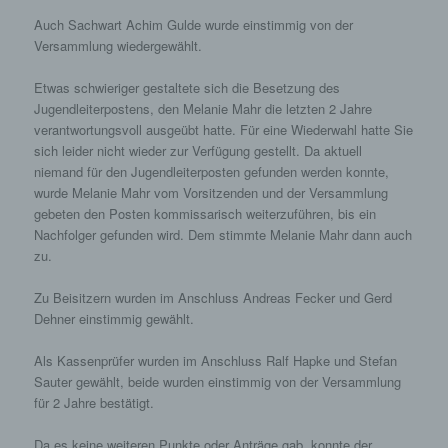
genetischen, psychischen, wirtschaftlichen,
Auch Sachwart Achim Gulde wurde einstimmig von der
kulturellen oder sozialen Identität dieser
Versammlung wiedergewählt.
natürlichen Person sind, identifiziert werden
kann.
Etwas schwieriger gestaltete sich die Besetzung des
Jugendleiterpostens, den Melanie Mahr die letzten 2 Jahre
b) betroffene Person
verantwortungsvoll ausgeübt hatte. Für eine Wiederwahl hatte Sie
Betroffene Person ist jede identifizierte oder
sich leider nicht wieder zur Verfügung gestellt. Da aktuell
identifizierbare natürliche Person, deren
niemand für den Jugendleiterposten gefunden werden konnte,
personenbezogene Daten von dem für die
wurde Melanie Mahr vom Vorsitzenden und der Versammlung
Verarbeitung Verantwortlichen verarbeitet
gebeten den Posten kommissarisch weiterzuführen, bis ein
werden.
Nachfolger gefunden wird. Dem stimmte Melanie Mahr dann auch
zu.
c) Verarbeitung
Verarbeitung ist jeder mit oder ohne Hilfe
Zu Beisitzern wurden im Anschluss Andreas Fecker und Gerd
automatisierter Verfahren ausgeführte
Dehner einstimmig gewählt.
Vorgang oder jede solche Vorgangsreihe im
Zusammenhang mit personenbezogenen
Als Kassenprüfer wurden im Anschluss Ralf Hapke und Stefan
Daten wie das Erheben, das Erfassen, die
Sauter gewählt, beide wurden einstimmig von der Versammlung
Organisation, das Ordnen, die Speicherung,
für 2 Jahre bestätigt.
die Anpassung oder Veränderung, das
Auslesen, das Abfragen, die Verwendung, die
Da es keine weiteren Punkte oder Anträge gab, konnte der