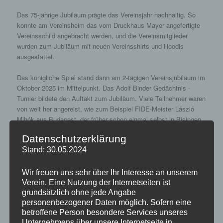
Das 75-jährige Jubiläum prägte das Vereinsjahr nachhaltig. So
konnte am Vereinsheim das vom Druckhaus Mayer angefertigte
Vereinsschild angebracht werden, und die Vereinsmitglieder
wurden zum Jubiläum mit neuen Vereinsshirts und Hoodis
ausgestattet.
Das königliche Spiel stand dann am 2-tägigen Vereinsjubiläum im
Oktober 2025 im Mittelpunkt. Das Adolf Binder Gedächtnis -
Turnier bildete den Auftakt zum Jubiläum. Viele Teilnehmer waren
von weit her angereist, wie zum Beispiel FIDE-Meister László
Mihók aus Budapest, der früher schon einmal selbst in Bisingen
in der Verbandsliga mitgespielt hatte. Auch zahlreiche
Datenschutzerklärung
Vereinsmitglieder mischten sich unter die über 40 am Turnier
Stand: 30.05.2024
Teilnehmenden.
Am 2. Festtag hatte der Verein The Big Greek aus Hamburg
Wir freuen uns sehr über Ihr Interesse an unserem
engagiert. Der Schachexperte und YouTuber überzeugte bei
Verein. Eine Nutzung der Internetseiten ist
einem Training mit seinem großen Schachwissen. Überzeugen
grundsätzlich ohne jede Angabe
personenbezogener Daten möglich. Sofern eine
konnte auch das leckere Festbüffet das den zweiten Tag
betroffene Person besondere Services unseres
abrundete.
Unternehmens über unsere Internetseite in