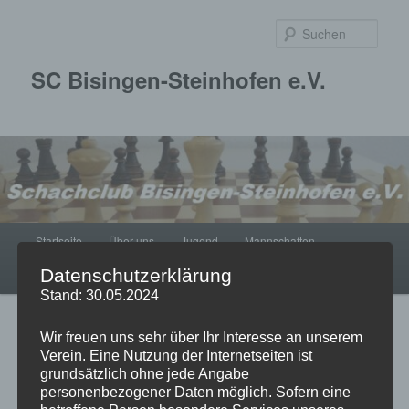
Zum
primären
Such
Inhalt
springen
SC Bisingen-Steinhofen e.V.
Hauptmenü
Startseite
Über uns
Jugend
Mannschaften
Datenschutzerklärung
Impressum
Turniere
Termine
Stand: 30.05.2024
Wir freuen uns sehr über Ihr Interesse an unserem
Verein. Eine Nutzung der Internetseiten ist
Impressum
grundsätzlich ohne jede Angabe
personenbezogener Daten möglich. Sofern eine