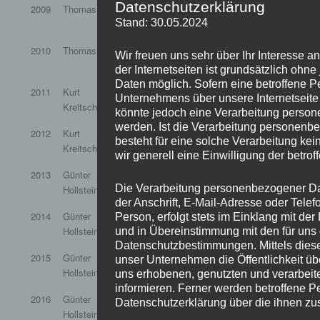
Datenschutzerklärung
2009
Thomas Klink
Günter
Fabian
Josef Si
Stand: 30.05.2024
Hollstein
Hollstein
2010
Thomas Klink
Günter
Fabian
Josef Si
Wir freuen uns sehr über Ihr Interesse 
Hollstein
Hollstein
der Internetseiten ist grundsätzlich oh
Daten möglich. Sofern eine betroffene 
2011
Kurt
Günter
Fabian
Josef Si
Unternehmens über unsere Internetseit
Kreitschmann
Hollstein
Hollstein
könnte jedoch eine Verarbeitung person
werden. Ist die Verarbeitung personenbe
2012
Kurt
Günter
Markus
Yvonne 
besteht für eine solche Verarbeitung kei
Kreitschmann
Hollstein
Hollstein
wir generell eine Einwilligung der betrof
2013
Günter
Katharina
Markus
Yvonne 
Die Verarbeitung personenbezogener Da
Hollstein
Wagner
Hollstein
der Anschrift, E-Mail-Adresse oder Tele
2014
Günter
Katharina
Markus
Yvonne 
Person, erfolgt stets im Einklang mit d
Hollstein
Wagner
Hollstein
und in Übereinstimmung mit den für uns
Datenschutzbestimmungen. Mittels dies
2015
Günter
Katharina
Markus
Yvonne 
unser Unternehmen die Öffentlichkeit ü
Hollstein
Wagner
Hollstein
uns erhobenen, genutzten und verarbei
informieren. Ferner werden betroffene Pe
2016
Günter
Katharina
Patrick Bach
Yvonne 
Datenschutzerklärung über die ihnen zu
Hollstein
Wagner