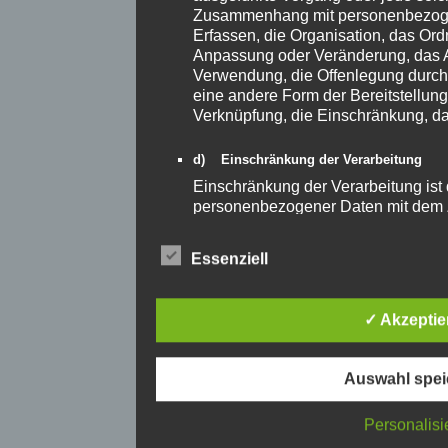
Zusammenhang mit personenbezoge
Erfassen, die Organisation, das Ord
Anpassung oder Veränderung, das A
Verwendung, die Offenlegung durch 
eine andere Form der Bereitstellung
Verknüpfung, die Einschränkung, da
d) Einschränkung der Verarbeitung
Einschränkung der Verarbeitung ist
personenbezogener Daten mit dem Zi
einzuschränken.
Essenziell
e) Profiling
Profiling ist jede Art der automatisi
personenbezogener Daten, die darin
✓ Akzeptie
personenbezogenen Daten verwend
persönliche Aspekte, die sich auf e
bewerten, insbesondere, um Aspekte
Auswahl spei
wirtschaftlicher Lage, Gesundheit, p
Zuverlässigkeit, Verhalten, Aufentha
Personalisi
natürlichen Person zu analysieren 