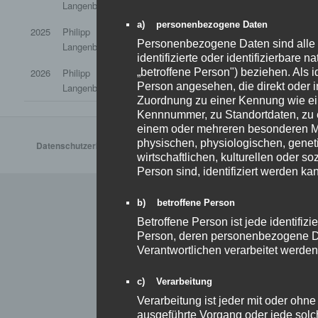
Langenbach
Wagner
Pfeffer
a) personenbezogene Daten
2025
Philipp
Katharina
Thorben
Melanie 
Personenbezogene Daten sind alle I
Langenbach
Wagner
Pfeffer
identifizierte oder identifizierbare 
2026
Philipp
Katharina
Fabio Sauter
Melanie 
„betroffene Person") beziehen. Als id
Person angesehen, die direkt oder i
Langenbach
Wagner
Zuordnung zu einer Kennung wie e
Kennnummer, zu Standortdaten, zu 
einem oder mehreren besonderen M
physischen, physiologischen, genet
Datenschutzerklärung
Mit Stolz präsentiert von WordPress
wirtschaftlichen, kulturellen oder soz
Person sind, identifiziert werden ka
b) betroffene Person
Betroffene Person ist jede identifizie
Person, deren personenbezogene Da
Verantwortlichen verarbeitet werden
c) Verarbeitung
Verarbeitung ist jeder mit oder ohne
ausgeführte Vorgang oder jede sol