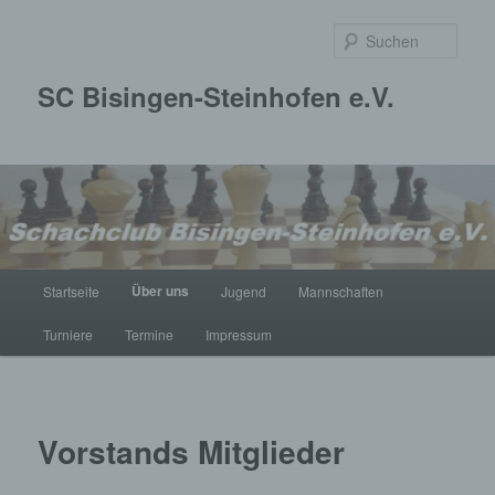
Zum
primären
Such
Inhalt
springen
SC Bisingen-Steinhofen e.V.
Hauptmenü
Über uns
Startseite
Jugend
Mannschaften
Turniere
Termine
Impressum
Vorstands Mitglieder