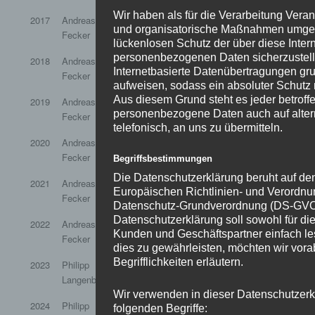
Wir haben als für die Verarbeitung Veran
2017
Andreas
Katharina
Patrick Bach
Yvonne 
und organisatorische Maßnahmen umgese
Fecker
Wagner
lückenlosen Schutz der über diese Intern
personenbezogenen Daten sicherzustel
2018
Andreas
Katharina
Patrick Bach
Yvonne 
Internetbasierte Datenübertragungen gru
Fecker
Wagner
aufweisen, sodass ein absoluter Schutz 
Aus diesem Grund steht es jeder betroffe
2019
Andreas
Katharina
Patrick Bach
Yvonne 
personenbezogene Daten auch auf alter
Fecker
Wagner
telefonisch, an uns zu übermitteln.
2020
Andreas
Katharina
Patrick Bach
Yvonne 
Fecker
Wagner
Begriffsbestimmungen
Die Datenschutzerklärung beruht auf den 
2021
Andreas
Katharina
Philipp
Yvonne 
Europäischen Richtlinien- und Verordnu
Fecker
Wagner
Langenbach
Datenschutz-Grundverordnung (DS-GVO
Datenschutzerklärung soll sowohl für die 
2022
Andreas
Katharina
Philipp
Yvonne 
Kunden und Geschäftspartner einfach le
Fecker
Wagner
Langenbach
dies zu gewährleisten, möchten wir vor
Begrifflichkeiten erläutern.
2023
Philipp
Katharina
Thorben
Yvonne 
Langenbach
Wagner
Pfeffer
Wir verwenden in dieser Datenschutzerk
2024
Philipp
Katharina
Thorben
Melanie 
folgenden Begriffe: