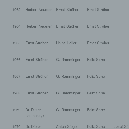
1963
Herbert Neuerer
Ernst Ströher
Ernst Ströher
1964
Herbert Neuerer
Ernst Ströher
Ernst Ströher
1965
Ernst Ströher
Heinz Haller
Ernst Ströher
1966
Ernst Ströher
G. Ramminger
Felix Schell
1967
Ernst Ströher
G. Ramminger
Felix Schell
1968
Ernst Ströher
G. Ramminger
Felix Schell
1969
Dr. Dieter
G. Ramminger
Felix Schell
Lemanczyk
1970
Dr. Dieter
Anton Siegel
Felix Schell
Josef Si