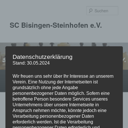
Zum
primären
Such
Inhalt
springen
SC Bisingen-Steinhofen e.V.
Datenschutzerklärung
Stand: 30.05.2024
Hauptmenü
Startseite
Über uns
Jugend
Mannschaften
Wir freuen uns sehr über Ihr Interesse an unserem
Verein. Eine Nutzung der Internetseiten ist
Turniere
Termine
Impressum
grundsätzlich ohne jede Angabe
personenbezogener Daten möglich. Sofern eine
betroffene Person besondere Services unseres
Unternehmens über unsere Internetseite in
Anspruch nehmen möchte, könnte jedoch eine
Turniere
Verarbeitung personenbezogener Daten
erforderlich werden. Ist die Verarbeitung
personenbezogener Daten erforderlich und