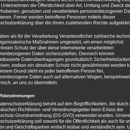
 Ott – Uwe Michel 0,5 – 0,5
 Unternehmen die Öffentlichkeit über Art, Umfang und Zweck de
rhobenen, genutzten und verarbeiteten personenbezogenen Da
mieren. Ferner werden betroffene Personen mittels dieser
schutzerklärung über die ihnen zustehenden Rechte aufgeklärt
 Hollstein – Dietmar Beck 1 – 0
aben als für die Verarbeitung Verantwortlicher zahlreiche techn
rganisatorische Maßnahmen umgesetzt, um einen möglichst
p Langenbach – Thorben Mahr –
nlosen Schutz der über diese Internetseite verarbeiteten
nenbezogenen Daten sicherzustellen. Dennoch können
netbasierte Datenübertragungen grundsätzlich Sicherheitslücke
 Ott – Daniel Bumbullis –
isen, sodass ein absoluter Schutz nicht gewährleistet werden k
iesem Grund steht es jeder betroffenen Person frei,
Michel – Uli Lörch –
nenbezogene Daten auch auf alternativen Wegen, beispielswe
onisch, an uns zu übermitteln.
ffsbestimmungen
en Mahr – Ewald Ott –
atenschutzerklärung beruht auf den Begrifflichkeiten, die durch
äischen Richtlinien- und Verordnungsgeber beim Erlass der
schutz-Grundverordnung (DS-GVO) verwendet wurden. Unser
r Beck – Philipp Langenbach –
schutzerklärung soll sowohl für die Öffentlichkeit als auch für u
n und Geschäftspartner einfach lesbar und verständlich sein.