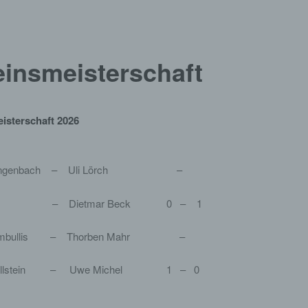
einsmeisterschaft
isterschaft 2026
p Langenbach – Uli Lörch –
 Ott – Dietmar Beck 0 – 1
 Bumbullis – Thorben Mahr –
 Hollstein – Uwe Michel 1 – 0