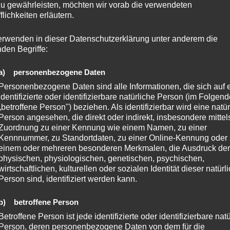
örch – Günter Hollstein –
zu gewährleisten, möchten wir vorab die verwendeten
flichkeiten erläutern.
 Bumbullis – Uwe Michel –
erwenden in dieser Datenschutzerklärung unter anderem die
nden Begriffe:
a) personenbezogene Daten
isterschaft 2025
Personenbezogene Daten sind alle Informationen, die sich auf 
identifizierte oder identifizierbare natürliche Person (im Folgen
„betroffene Person") beziehen. Als identifizierbar wird eine natür
Person angesehen, die direkt oder indirekt, insbesondere mittel
Zuordnung zu einer Kennung wie einem Namen, zu einer
Kennnummer, zu Standortdaten, zu einer Online-Kennung oder
einem oder mehreren besonderen Merkmalen, die Ausdruck der
physischen, physiologischen, genetischen, psychischen,
wirtschaftlichen, kulturellen oder sozialen Identität dieser natürl
Person sind, identifiziert werden kann.
b) betroffene Person
Betroffene Person ist jede identifizierte oder identifizierbare nat
Person, deren personenbezogene Daten von dem für die