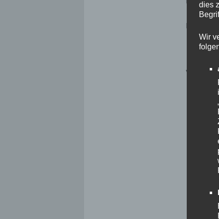
Uli L
dies 
Begrif
Daniel
Wir v
folge
Vereinsme