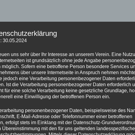
örch – Thorben Mahr –
enschutzerklärung
Hollstein – Daniel Bumbullis 1 – 0
: 30.05.2024
p Langenbach – Ewald Ott –
reuen uns sehr über Ihr Interesse an unserem Verein. Eine Nutz
nternetseiten ist grundsätzlich ohne jede Angabe personenbezo
ichel – Dietmar Beck –
 möglich. Sofern eine betroffene Person besondere Services u
nehmens über unsere Internetseite in Anspruch nehmen möchte
e jedoch eine Verarbeitung personenbezogener Daten erforderl
n. Ist die Verarbeitung personenbezogener Daten erforderlich 
ht für eine solche Verarbeitung keine gesetzliche Grundlage, ho
Bumbullis – Philipp Langenbach 1 – 0
enerell eine Einwilligung der betroffenen Person ein.
n Mahr – Günter Hollstein –
erarbeitung personenbezogener Daten, beispielsweise des Na
nschrift, E-Mail-Adresse oder Telefonnummer einer betroffenen
n, erfolgt stets im Einklang mit der Datenschutz-Grundverordnu
ar Beck – Uli Lörch 0 – 1
n Übereinstimmung mit den für uns geltenden landesspezifisch
schutzbestimmungen. Mittels dieser Datenschutzerklärung mö