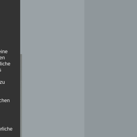
eine
den
liche
s
 zu
ichen
ürliche