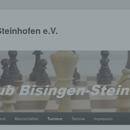
teinhofen e.V.
end
Mannschaften
Turniere
Termine
Impressum