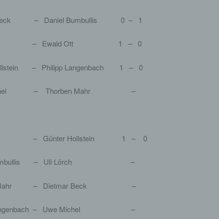
 Beck – Daniel Bumbullis 0 – 1
örch – Ewald Ott 1 – 0
ollstein – Philipp Langenbach 1 – 0
ichel – Thorben Mahr –
Ott – Günter Hollstein 1 – 0
l Bumbullis – Uli Lörch –
en Mahr – Dietmar Beck –
p Langenbach – Uwe Michel –