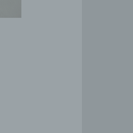
en, zu
essen,
er
aten
fern
 und
e
esen
ie
ndere