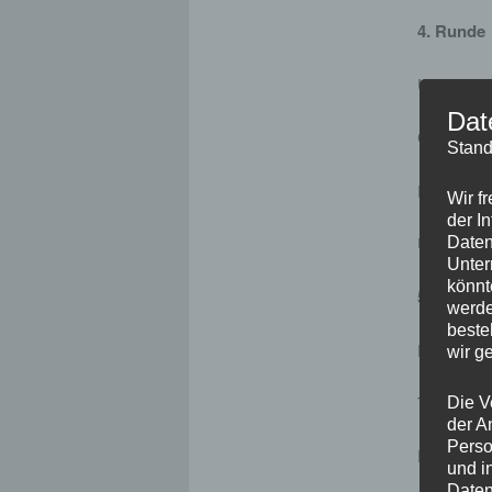
4. Runde
Uli L
Dat
Günter 
Stand
Philip
Wir f
der I
Uwe M
Daten
Unter
könnt
5. Runde
werde
beste
Daniel 
wir g
Thorbe
Die V
der A
Perso
Dietm
und i
Daten