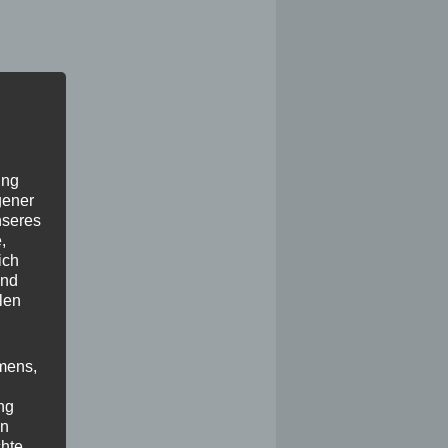
ung
gener
nseres
,
ich
und
len
mens,
ng
en
chte