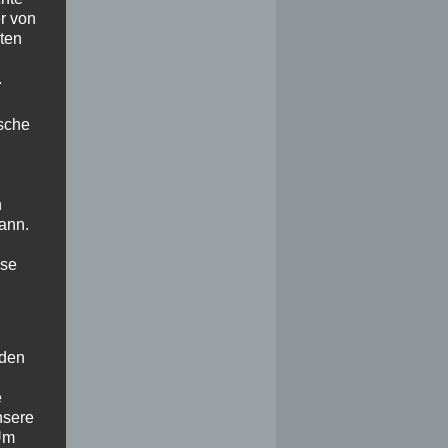
r von
ten
.
ische
n
ann.
ise
 den
e
nsere
 Um