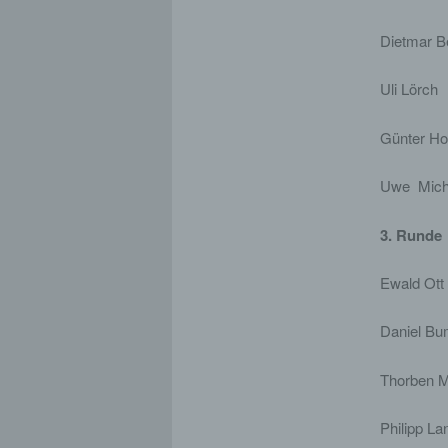
Dietmar
Uli L
Günter H
Uwe M
3. Runde
Ewald 
Danie
Thorb
Philip