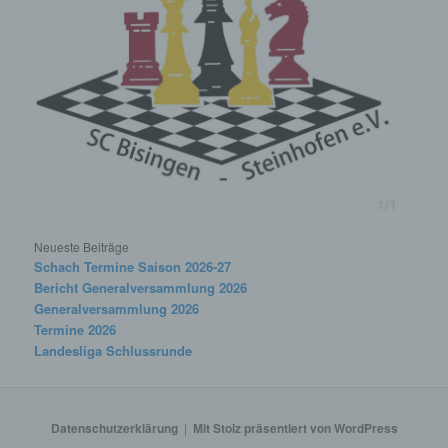
insbesondere mittels Zuordnung zu einer
Kennung wie einem Namen, zu einer
Kennnummer, zu Standortdaten, zu einer
Online-Kennung oder zu einem oder
mehreren besonderen Merkmalen, die
Ausdruck der physischen, physiologischen,
genetischen, psychischen, wirtschaftlichen,
kulturellen oder sozialen Identität dieser
natürlichen Person sind, identifiziert werden
kann.
b) betroffene Person
Neueste Beiträge
Betroffene Person ist jede identifizierte oder
Schach Termine Saison 2026-27
identifizierbare natürliche Person, deren
Bericht Generalversammlung 2026
personenbezogene Daten von dem für die
Generalversammlung 2026
Verarbeitung Verantwortlichen verarbeitet
Termine 2026
werden.
Landesliga Schlussrunde
c) Verarbeitung
Verarbeitung ist jeder mit oder ohne Hilfe
Datenschutzerklärung
Mit Stolz präsentiert von WordPress
automatisierter Verfahren ausgeführte