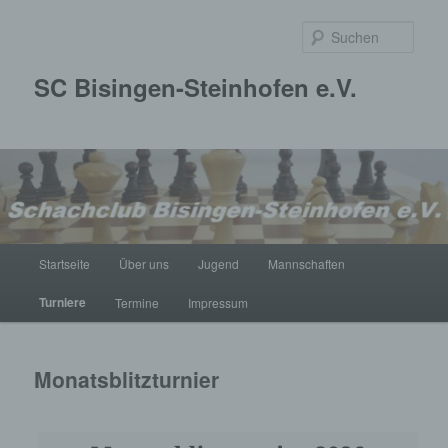
Zum
primären
Such
Inhalt
springen
SC Bisingen-Steinhofen e.V.
Hauptmenü
Startseite
Über uns
Jugend
Mannschaften
Turniere
Termine
Impressum
Monatsblitzturnier