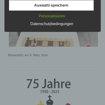
Die Datenschutzerklärung beruht auf den
Auswahl speichern
Begrifflichkeiten, die durch den Europäischen
Richtlinien- und Verordnungsgeber beim Erlass
Personalisieren
der Datenschutz-Grundverordnung (DS-GVO)
verwendet wurden. Unsere Datenschutzerklärung
Datenschutzbedingungen
soll sowohl für die Öffentlichkeit als auch für
unsere Kunden und Geschäftspartner einfach
lesbar und verständlich sein. Um dies zu
gewährleisten, möchten wir vorab die verwendeten
Begrifflichkeiten erläutern.
Monatsblitz am 8. März 2024
Wir verwenden in dieser Datenschutzerklärung
unter anderem die folgenden Begriffe:
a) personenbezogene Daten
Personenbezogene Daten sind alle
Informationen, die sich auf eine identifizierte
oder identifizierbare natürliche Person (im
Folgenden „betroffene Person") beziehen. Als
identifizierbar wird eine natürliche Person
angesehen, die direkt oder indirekt,