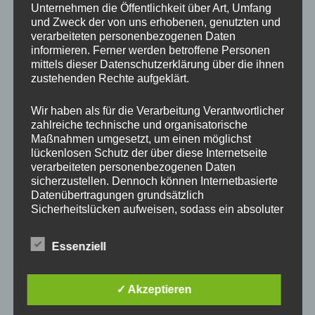
Unternehmen die Öffentlichkeit über Art, Umfang
und Zweck der von uns erhobenen, genutzten und
verarbeiteten personenbezogenen Daten
informieren. Ferner werden betroffene Personen
mittels dieser Datenschutzerklärung über die ihnen
zustehenden Rechte aufgeklärt.
Wir haben als für die Verarbeitung Verantwortlicher
zahlreiche technische und organisatorische
Maßnahmen umgesetzt, um einen möglichst
lückenlosen Schutz der über diese Internetseite
verarbeiteten personenbezogenen Daten
sicherzustellen. Dennoch können Internetbasierte
Datenübertragungen grundsätzlich
Sicherheitslücken aufweisen, sodass ein absoluter
Schutz nicht gewährleistet werden kann. Aus
diesem Grund steht es jeder betroffenen Person
Essenziell
frei, personenbezogene Daten auch auf
alternativen Wegen, beispielsweise telefonisch, an
uns zu übermitteln.
✓ Akzeptieren
Begriffsbestimmungen