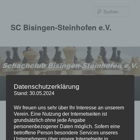
Zum
primären
Such
Inhalt
springen
SC Bisingen-Steinhofen e.V.
Hauptmenü
Startseite
Über uns
Jugend
Mannschaften
Datenschutzerklärung
Stand: 30.05.2024
Turniere
Termine
Impressum
Wir freuen uns sehr über Ihr Interesse an unserem
Beitragsnavigation
←
Vorheriger
Nächster
→
Verein. Eine Nutzung der Internetseiten ist
grundsätzlich ohne jede Angabe
personenbezogener Daten möglich. Sofern eine
betroffene Person besondere Services unseres
Unternehmens über unsere Internetseite in