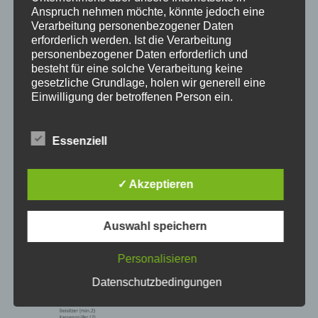
Generalversammlung 2026
Anspruch nehmen möchte, könnte jedoch eine
Verarbeitung personenbezogener Daten
Veröffentlicht am
21. Juni 2026
von
Gulde
erforderlich werden. Ist die Verarbeitung
personenbezogener Daten erforderlich und
besteht für eine solche Verarbeitung keine
gesetzliche Grundlage, holen wir generell eine
Einwilligung der betroffenen Person ein.
Die Verarbeitung personenbezogener Daten,
Essenziell
beispielsweise des Namens, der Anschrift, E-Mail-
Adresse oder Telefonnummer einer betroffenen
Person, erfolgt stets im Einklang mit der
✓ Akzeptieren
Datenschutz-Grundverordnung und in
Übereinstimmung mit den für uns geltenden
landesspezifischen Datenschutzbestimmungen.
Auswahl speichern
Mittels dieser Datenschutzerklärung möchte unser
Unternehmen die Öffentlichkeit über Art, Umfang
und Zweck der von uns erhobenen, genutzten und
Personalisieren
verarbeiteten personenbezogenen Daten
Datenschutzbedingungen
informieren. Ferner werden betroffene Personen
mittels dieser Datenschutzerklärung über die ihnen
zustehenden Rechte aufgeklärt.