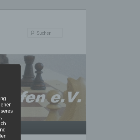
Suchen
ung
gener
nseres
,
ich
und
len