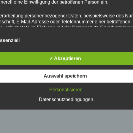
enerell eine Einwilligung der betroffenen Person ein.
erarbeitung personenbezogener Daten, beispielsweise des Na
nschrift, E-Mail-Adresse oder Telefonnummer einer betroffenen
end
n, erfolgt stets im Einklang mit der Datenschutz-Grundverordnu
n Übereinstimmung mit den für uns geltenden landesspezifisch
schutzbestimmungen. Mittels dieser Datenschutzerklärung mö
ssenziell
 Unternehmen die Öffentlichkeit über Art, Umfang und Zweck de
rhobenen, genutzten und verarbeiteten personenbezogenen Da
mieren. Ferner werden betroffene Personen mittels dieser
✓ Akzeptieren
schutzerklärung über die ihnen zustehenden Rechte aufgeklärt
Datenschutzerklärung
Mit Stolz präsentiert von WordPress
Auswahl speichern
aben als für die Verarbeitung Verantwortlicher zahlreiche techn
rganisatorische Maßnahmen umgesetzt, um einen möglichst
nlosen Schutz der über diese Internetseite verarbeiteten
Personalisieren
nenbezogenen Daten sicherzustellen. Dennoch können
Datenschutzbedingungen
netbasierte Datenübertragungen grundsätzlich Sicherheitslücke
isen, sodass ein absoluter Schutz nicht gewährleistet werden k
iesem Grund steht es jeder betroffenen Person frei,
nenbezogene Daten auch auf alternativen Wegen, beispielswe
onisch, an uns zu übermitteln.