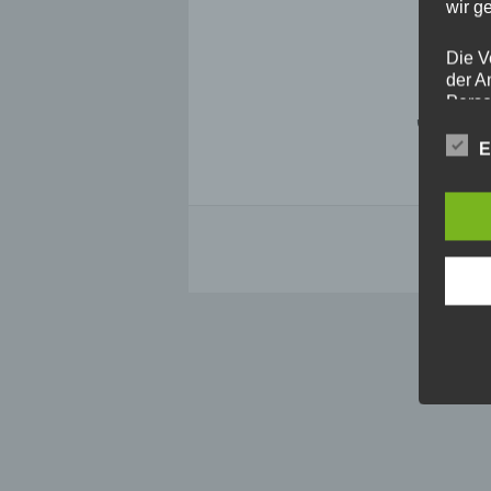
wir g
Die V
der A
Jug
Perso
und i
Daten
E
unser
uns e
infor
Daten
Wir h
und o
lücke
perso
Inter
aufwe
Aus d
perso
telef