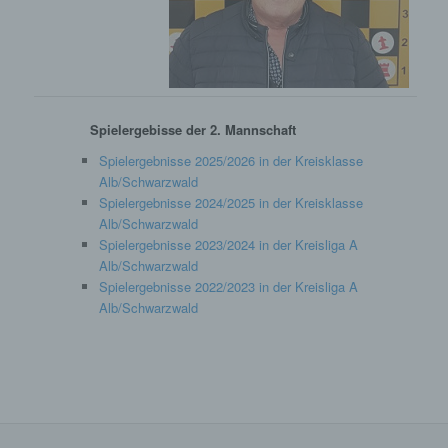
Offenlegung durch Übermittlung, Verbreitung
oder eine andere Form der Bereitstellung, den
Abgleich oder die Verknüpfung, die
Einschränkung, das Löschen oder die
Vernichtung.
d) Einschränkung der Verarbeitung
Spielergebisse der 2. Mannschaft
Einschränkung der Verarbeitung ist die
Spielergebnisse 2025/2026 in der Kreisklasse
Markierung gespeicherter personenbezogener
Alb/Schwarzwald
Daten mit dem Ziel, ihre künftige Verarbeitung
Spielergebnisse 2024/2025 in der Kreisklasse
einzuschränken.
Alb/Schwarzwald
Spielergebnisse 2023/2024 in der Kreisliga A
e) Profiling
Alb/Schwarzwald
Profiling ist jede Art der automatisierten
Spielergebnisse 2022/2023 in der Kreisliga A
Verarbeitung personenbezogener Daten, die
Alb/Schwarzwald
darin besteht, dass diese personenbezogenen
Daten verwendet werden, um bestimmte
persönliche Aspekte, die sich auf eine
natürliche Person beziehen, zu bewerten,
insbesondere, um Aspekte bezüglich
Arbeitsleistung, wirtschaftlicher Lage,
Gesundheit, persönlicher Vorlieben,