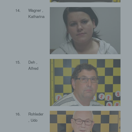
genetischen, psychischen, wirtschaftlichen,
kulturellen oder sozialen Identität dieser
14.
Wagner ,
natürlichen Person sind, identifiziert werden
Katharina
kann.
b) betroffene Person
Betroffene Person ist jede identifizierte oder
identifizierbare natürliche Person, deren
personenbezogene Daten von dem für die
Verarbeitung Verantwortlichen verarbeitet
15.
Deh ,
werden.
Alfred
c) Verarbeitung
Verarbeitung ist jeder mit oder ohne Hilfe
automatisierter Verfahren ausgeführte
Vorgang oder jede solche Vorgangsreihe im
Zusammenhang mit personenbezogenen
Daten wie das Erheben, das Erfassen, die
16.
Rohleder
Organisation, das Ordnen, die Speicherung,
, Udo
die Anpassung oder Veränderung, das
Auslesen, das Abfragen, die Verwendung, die