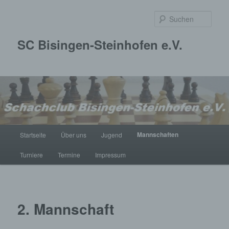
Zum
primären
Such
Inhalt
springen
SC Bisingen-Steinhofen e.V.
Hauptmenü
Mannschaften
Startseite
Über uns
Jugend
Turniere
Termine
Impressum
2. Mannschaft