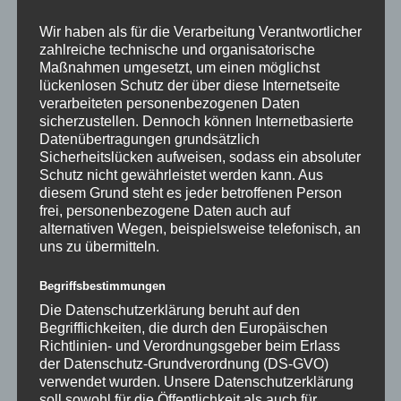
Wir haben als für die Verarbeitung Verantwortlicher
zahlreiche technische und organisatorische
Maßnahmen umgesetzt, um einen möglichst
9.
Mahr ,
lückenlosen Schutz der über diese Internetseite
verarbeiteten personenbezogenen Daten
Mikka
sicherzustellen. Dennoch können Internetbasierte
Datenübertragungen grundsätzlich
Sicherheitslücken aufweisen, sodass ein absoluter
Schutz nicht gewährleistet werden kann. Aus
diesem Grund steht es jeder betroffenen Person
10.
Fecker ,
frei, personenbezogene Daten auch auf
Achim
alternativen Wegen, beispielsweise telefonisch, an
uns zu übermitteln.
Begriffsbestimmungen
Die Datenschutzerklärung beruht auf den
Begrifflichkeiten, die durch den Europäischen
Richtlinien- und Verordnungsgeber beim Erlass
11.
Gulde ,
der Datenschutz-Grundverordnung (DS-GVO)
Achim
verwendet wurden. Unsere Datenschutzerklärung
soll sowohl für die Öffentlichkeit als auch für