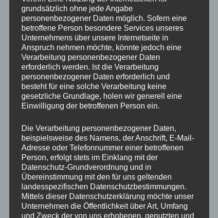
Balingerstr. 8, Bisingen gespielt wird in beiden Gruppen 7 Runden
grundsätzlich ohne jede Angabe
Schweizer System mit 20 Minuten Bedenkzeit pro Spieler und
personenbezogener Daten möglich. Sofern eine
Partie. Die Sieger erhalten Pokale und S(ch)achpreise. Für
betroffene Person besondere Services unseres
Verpflegung ist gesorgt, mittags Maultaschen mit Kartoffelsalat,
Unternehmens über unsere Internetseite in
nachmittags u.a. Kaffee und Kuchen. Zuschauer (Kiebitze) sind
Anspruch nehmen möchte, könnte jedoch eine
bei diesem Turnier willkommen.
Verarbeitung personenbezogener Daten
erforderlich werden. Ist die Verarbeitung
Am Samstag, 03.10.25 konnte der Schachclub den
personenbezogener Daten erforderlich und
Schachexperten und Youtuber „The Big Greek“ für ein Event mit
besteht für eine solche Verarbeitung keine
Training gewinnen. Diese Veranstaltung ist vereinsintern,
gesetzliche Grundlage, holen wir generell eine
teilnehmen können auch Aktive Schachspieler der befreundeten
Einwilligung der betroffenen Person ein.
Vereine, die sich bis spätestens 30.09.25 angemeldet haben,
siehe Homepage.
Die Verarbeitung personenbezogener Daten,
beispielsweise des Namens, der Anschrift, E-Mail-
Austragungsort: Turnhalle TSV Steinhofen, Balingerstr. 8,
Adresse oder Telefonnummer einer betroffenen
Bisingen
Person, erfolgt stets im Einklang mit der
Datenschutz-Grundverordnung und in
12:30 Uhr Einlass; Beginn 13 Uhr bis ca.17 Uhr
Übereinstimmung mit den für uns geltenden
landesspezifischen Datenschutzbestimmungen.
Nach einem kurzen Umbau findet dann der Festakt um 18 Uhr
Mittels dieser Datenschutzerklärung möchte unser
statt. Eingeladen zum Festbüffet sind alle Vereinsmitglieder des
Unternehmen die Öffentlichkeit über Art, Umfang
und Zweck der von uns erhobenen, genutzten und
Schachvereines Bisingen-Steinhofen.