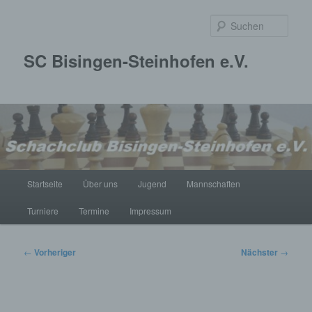
Zum
primären
Such
Inhalt
springen
SC Bisingen-Steinhofen e.V.
Hauptmenü
Startseite
Über uns
Jugend
Mannschaften
Turniere
Termine
Impressum
Beitragsnavigation
←
Vorheriger
Nächster
→