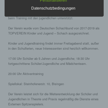
Personalisieren
Begrifflichkeiten, die durch den Europäischen
Der Verein legt großen Wert auf die Förderung der Jugendarbeit.
Richtlinien- und Verordnungsgeber beim Erlass
Dabei wird Jugendleiterin Melanie Mahr tatkräftig von den
Datenschutzbedingungen
der Datenschutz-Grundverordnung (DS-GVO)
Jugendtrainern Dr. Yvonne Hapke, Ralf Hapke und Ewald Ott
verwendet wurden. Unsere Datenschutzerklärung
beim Training mit den jugendlichen unterstützt.
soll sowohl für die Öffentlichkeit als auch für
unsere Kunden und Geschäftspartner einfach
Der Verein wurde vom Deutschen Schachbund von 2017-2019 als
lesbar und verständlich sein. Um dies zu
TOPVEREIN Kinder und Jugend – Schach ausgezeichnet.
gewährleisten, möchten wir vorab die verwendeten
Begrifflichkeiten erläutern.
Kinder und Jugendtraining findet immer Freitagabend statt, außer
in den Schulferien, neue Interessenten sind herzlich willkommen.
Wir verwenden in dieser Datenschutzerklärung
unter anderem die folgenden Begriffe:
17:00 Uhr Schüler ab 5 Jahren und Jugendliche; 18:30 Uhr
fortgeschrittene Schüler/Jugendliche und Mädchenteam.
a) personenbezogene Daten
Personenbezogene Daten sind alle
20:00 Uhr Aktiventraining
Informationen, die sich auf eine identifizierte
oder identifizierbare natürliche Person (im
Spiellokal: Steinhofenerstr. 10, Bisingen
Folgenden „betroffene Person") beziehen. Als
identifizierbar wird eine natürliche Person
Der Verein leistet sich für die Weiterentwicklung der Schüler und
angesehen, die direkt oder indirekt,
Jugendlichen in Theorie und Praxis regelmäßig die Dienste eines
insbesondere mittels Zuordnung zu einer
Externen Spitzenspielers.
Kennung wie einem Namen, zu einer