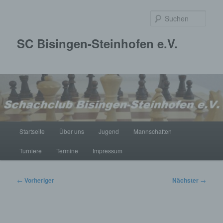
Zum
primären
Such
Inhalt
springen
SC Bisingen-Steinhofen e.V.
Hauptmenü
Startseite
Über uns
Jugend
Mannschaften
Turniere
Termine
Impressum
Beitragsnavigation
←
Vorheriger
Nächster
→