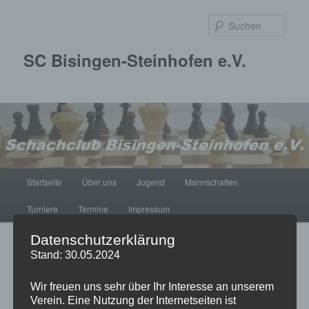
Zum
primären
Such
Inhalt
springen
SC Bisingen-Steinhofen e.V.
Hauptmenü
Startseite
Über uns
Jugend
Mannschaften
Turniere
Termine
Impressum
Datenschutzerklärung
Beitragsnavigation
←
Vorheriger
Nächster
→
Stand: 30.05.2024
Wir freuen uns sehr über Ihr Interesse an unserem
Verein. Eine Nutzung der Internetseiten ist