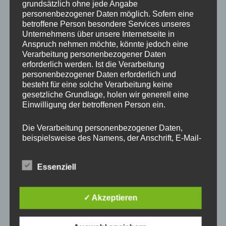
Generalversammlung 2023
grundsätzlich ohne jede Angabe
personenbezogener Daten möglich. Sofern eine
betroffene Person besondere Services unseres
Veröffentlicht am
17. Dezember 2023
von
Gulde
Unternehmens über unsere Internetseite in
Anspruch nehmen möchte, könnte jedoch eine
Neuwahlen gab es bei der Generalversammlung am 16.
Verarbeitung personenbezogener Daten
Dezember 2023
erforderlich werden. Ist die Verarbeitung
personenbezogener Daten erforderlich und
besteht für eine solche Verarbeitung keine
gesetzliche Grundlage, holen wir generell eine
Einwilligung der betroffenen Person ein.
Die Verarbeitung personenbezogener Daten,
beispielsweise des Namens, der Anschrift, E-Mail-
Adresse oder Telefonnummer einer betroffenen
Person, erfolgt stets im Einklang mit der
Essenziell
Datenschutz-Grundverordnung und in
Übereinstimmung mit den für uns geltenden
landesspezifischen Datenschutzbestimmungen.
✓ Akzeptieren
Mittels dieser Datenschutzerklärung möchte unser
Unternehmen die Öffentlichkeit über Art, Umfang
und Zweck der von uns erhobenen, genutzten und