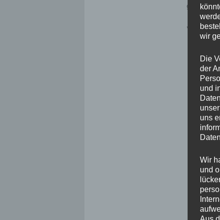
gesorgt.
könnt
werde
beste
Verfasst 
wir g
Die V
der A
Perso
und i
Daten
unser
uns e
infor
Daten
Wir h
und o
lücke
perso
Inter
aufwe
Aus d