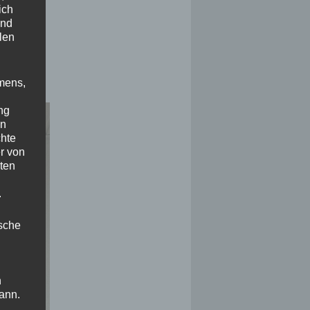
ich
und
len
mens,
ng
en
chte
r von
ten
.
ische
n
ann.