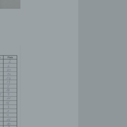
 zu
ichen
ürliche
ren
n,
ie
oder
tung.