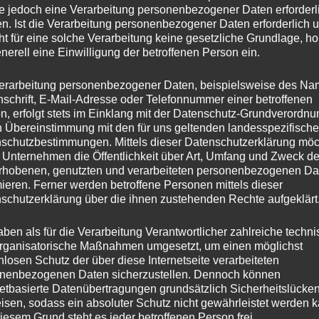
e jedoch eine Verarbeitung personenbezogener Daten erforderl
n. Ist die Verarbeitung personenbezogener Daten erforderlich 
ht für eine solche Verarbeitung keine gesetzliche Grundlage, ho
vom Pressewart SC Bisingen, Uli Lörch
enerell eine Einwilligung der betroffenen Person ein.
erarbeitung personenbezogener Daten, beispielsweise des Na
nschrift, E-Mail-Adresse oder Telefonnummer einer betroffenen
n, erfolgt stets im Einklang mit der Datenschutz-Grundverordnu
n Übereinstimmung mit den für uns geltenden landesspezifisch
schutzbestimmungen. Mittels dieser Datenschutzerklärung mö
 Unternehmen die Öffentlichkeit über Art, Umfang und Zweck de
rhobenen, genutzten und verarbeiteten personenbezogenen Da
mieren. Ferner werden betroffene Personen mittels dieser
schutzerklärung über die ihnen zustehenden Rechte aufgeklärt
aben als für die Verarbeitung Verantwortlicher zahlreiche techn
rganisatorische Maßnahmen umgesetzt, um einen möglichst
nlosen Schutz der über diese Internetseite verarbeiteten
nenbezogenen Daten sicherzustellen. Dennoch können
netbasierte Datenübertragungen grundsätzlich Sicherheitslücke
isen, sodass ein absoluter Schutz nicht gewährleistet werden k
iesem Grund steht es jeder betroffenen Person frei,