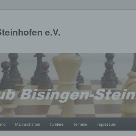
teinhofen e.V.
end
Mannschaften
Turniere
Termine
Impressum